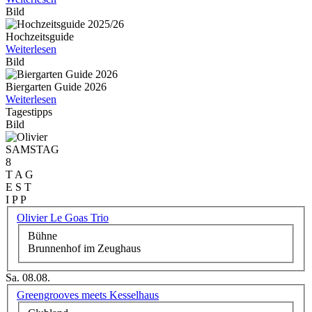
Bild
Hochzeitsguide
Weiterlesen
Bild
Biergarten Guide 2026
Weiterlesen
Tagestipps
Bild
SAMSTAG
8
T A G
E S T
I P P
Olivier Le Goas Trio
Bühne
Brunnenhof im Zeughaus
Sa. 08.08.
Greengrooves meets Kesselhaus