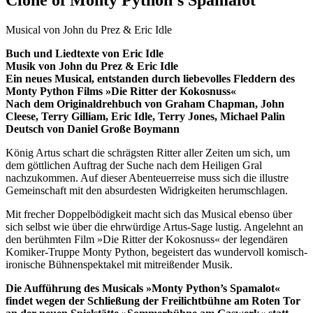
Clone of Monty Python’s Spamalot
Musical von John du Prez & Eric Idle
Buch und Liedtexte von Eric Idle
Musik von John du Prez & Eric Idle
Ein neues Musical, entstanden durch liebevolles Fleddern des
Monty Python Films »Die Ritter der Kokosnuss«
Nach dem Originaldrehbuch von Graham Chapman, John
Cleese, Terry Gilliam, Eric Idle, Terry Jones, Michael Palin
Deutsch von Daniel Große Boymann
König Artus schart die schrägsten Ritter aller Zeiten um sich, um
dem göttlichen Auftrag der Suche nach dem Heiligen Gral
nachzukommen. Auf dieser Abenteuerreise muss sich die illustre
Gemeinschaft mit den absurdesten Widrigkeiten herumschlagen.
Mit frecher Doppelbödigkeit macht sich das Musical ebenso über
sich selbst wie über die ehrwürdige Artus-Sage lustig. Angelehnt an
den berühmten Film »Die Ritter der Kokosnuss« der legendären
Komiker-Truppe Monty Python, begeistert das wundervoll komisch-
ironische Bühnenspektakel mit mitreißender Musik.
Die Aufführung des Musicals »Monty Python’s Spamalot«
findet wegen der Schließung der Freilichtbühne am Roten Tor