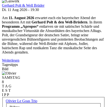
Gerhard Polt & Well Brüder
Di. 11 Aug 2026 - 19:30
Am
11. August
2026
erwartet euch ein bayerischer Abend der
besonderen Art mit
Gerhard Polt & den Well-Brüdern
. In ihrem
Programm „Apropos“
entlarven sie mit satirischer Schärfe und
musikalischer Virtuosität die Absurditäten des bayerischen Alltags.
Polt, der Grandseigneur der deutschen Satire, bringt seine
unvergesslichen Bühnenfiguren und pointierten Beobachtungen auf
die Bühne, während die Well-Brüder mit Alphorn, Jodler,
bairischem Rap und rustikalem Tanz die musikalische Seite des
Abends gestalten.
Weiterlesen
Tagestipps
Bild
SAMSTAG
8
T A G
E S T
I P P
Olivier Le Goas Trio