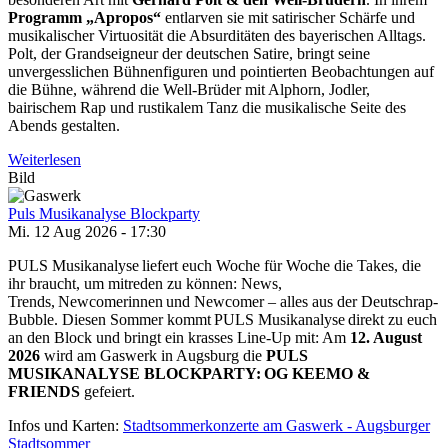
Programm „Apropos“
entlarven sie mit satirischer Schärfe und
musikalischer Virtuosität die Absurditäten des bayerischen Alltags.
Polt, der Grandseigneur der deutschen Satire, bringt seine
unvergesslichen Bühnenfiguren und pointierten Beobachtungen auf
die Bühne, während die Well-Brüder mit Alphorn, Jodler,
bairischem Rap und rustikalem Tanz die musikalische Seite des
Abends gestalten.
Weiterlesen
Bild
Puls Musikanalyse Blockparty
Mi. 12 Aug 2026 - 17:30
PULS Musikanalyse liefert euch Woche für Woche die Takes, die
ihr braucht, um mitreden zu können: News,
Trends, Newcomerinnen und Newcomer – alles aus der Deutschrap-
Bubble. Diesen Sommer kommt PULS Musikanalyse direkt zu euch
an den Block und bringt ein krasses Line-Up mit: Am
12. August
2026
wird am Gaswerk in Augsburg die
PULS
MUSIKANALYSE BLOCKPARTY: OG KEEMO &
FRIENDS
gefeiert.
Infos und Karten:
Stadtsommerkonzerte am Gaswerk - Augsburger
Stadtsommer