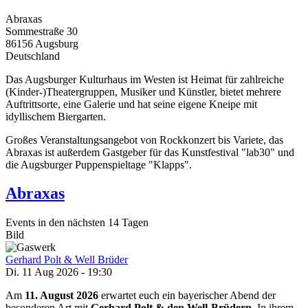
Abraxas
Sommestraße 30
86156
Augsburg
Deutschland
Das Augsburger Kulturhaus im Westen ist Heimat für zahlreiche
(Kinder-)Theatergruppen, Musiker und Künstler, bietet mehrere
Auftrittsorte, eine Galerie und hat seine eigene Kneipe mit
idyllischem Biergarten.
Großes Veranstaltungsangebot von Rockkonzert bis Variete, das
Abraxas ist außerdem Gastgeber für das Kunstfestival "lab30" und
die Augsburger Puppenspieltage "Klapps".
Abraxas
Events in den nächsten 14 Tagen
Bild
Gerhard Polt & Well Brüder
Di. 11 Aug 2026 - 19:30
Am
11. August
2026
erwartet euch ein bayerischer Abend der
besonderen Art mit
Gerhard Polt & den Well-Brüdern
. In ihrem