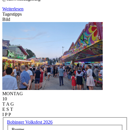
Weiterlesen
Tagestipps
Bild
MONTAG
10
T A G
E S T
I P P
Bobinger Volksfest 2026
Buntes