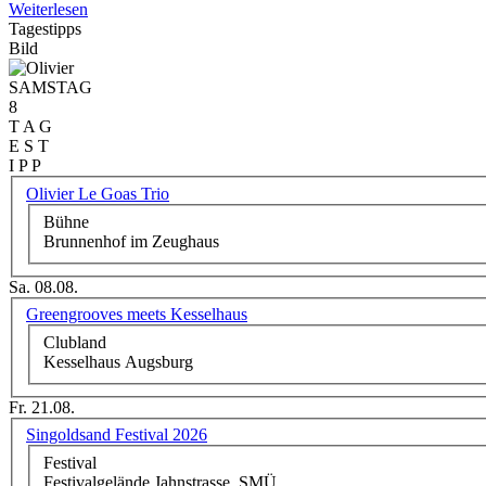
Weiterlesen
Tagestipps
Bild
SAMSTAG
8
T A G
E S T
I P P
Olivier Le Goas Trio
Bühne
Brunnenhof im Zeughaus
Sa. 08.08.
Greengrooves meets Kesselhaus
Clubland
Kesselhaus Augsburg
Fr. 21.08.
Singoldsand Festival 2026
Festival
Festivalgelände Jahnstrasse, SMÜ