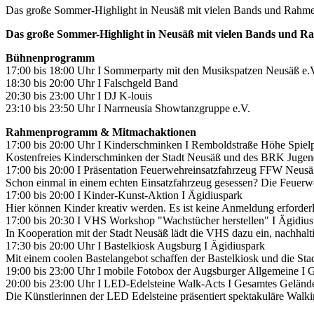
Das große Sommer-Highlight in Neusäß mit vielen Bands und Rahme
Das große Sommer-Highlight in Neusäß mit vielen Bands und R
Bühnenprogramm
17:00 bis 18:00 Uhr I Sommerparty mit den Musikspatzen Neusäß e.
18:30 bis 20:00 Uhr I Falschgeld Band
20:30 bis 23:00 Uhr I DJ K-louis
23:10 bis 23:50 Uhr I Narrneusia Showtanzgruppe e.V.
Rahmenprogramm & Mitmachaktionen
17:00 bis 20:00 Uhr I Kinderschminken I Remboldstraße Höhe Spielp
Kostenfreies Kinderschminken der Stadt Neusäß und des BRK Jugen
17:00 bis 20:00 I Präsentation Feuerwehreinsatzfahrzeug FFW Neusä
Schon einmal in einem echten Einsatzfahrzeug gesessen? Die Feuerw
17:00 bis 20:00 I Kinder-Kunst-Aktion I Ägidiuspark
Hier können Kinder kreativ werden. Es ist keine Anmeldung erforderl
17:00 bis 20:30 I VHS Workshop "Wachstücher herstellen" I Ägidius
In Kooperation mit der Stadt Neusäß lädt die VHS dazu ein, nachhalt
17:30 bis 20:00 Uhr I Bastelkiosk Augsburg I Ägidiuspark
Mit einem coolen Bastelangebot schaffen der Bastelkiosk und die Sta
19:00 bis 23:00 Uhr I mobile Fotobox der Augsburger Allgemeine I
20:00 bis 23:00 Uhr I LED-Edelsteine Walk-Acts I Gesamtes Geländ
Die Künstlerinnen der LED Edelsteine präsentiert spektakuläre Wa