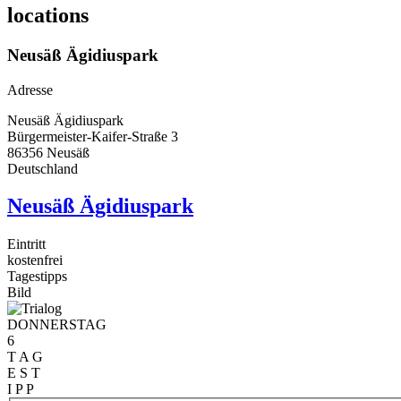
locations
Neusäß Ägidiuspark
Adresse
Neusäß Ägidiuspark
Bürgermeister-Kaifer-Straße 3
86356
Neusäß
Deutschland
Neusäß Ägidiuspark
Eintritt
kostenfrei
Tagestipps
Bild
DONNERSTAG
6
T A G
E S T
I P P