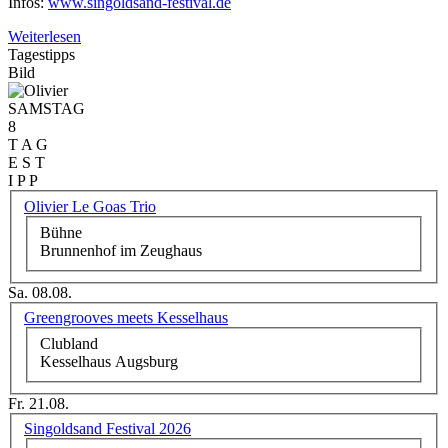
Infos:
www.singoldsand-festival.de
Weiterlesen
Tagestipps
Bild
SAMSTAG
8
T A G
E S T
I P P
Olivier Le Goas Trio
Bühne
Brunnenhof im Zeughaus
Sa. 08.08.
Greengrooves meets Kesselhaus
Clubland
Kesselhaus Augsburg
Fr. 21.08.
Singoldsand Festival 2026