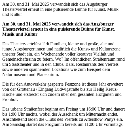
Am 30. und 31. Mai 2025 verwandelt sich das Augsburger
Theaterviertel erneut in eine pulsierende Bühne für Kunst, Musik
und Kultur
Am 30. und 31. Mai 2025 verwandelt sich das Augsburger
Theaterviertel erneut in eine pulsierende Bühne für Kunst,
Musik und Kultur
Das Theaterviertelfest lädt Familien, kleine und große, alte und
junge Augsburger:innen und natürlich die Kunst- und Kulturszene
unserer Stadt ein, ein Wochenende voller kreativer Vielfalt und
Gemeinschaftssinn zu feiern. Wo? Im öffentlichen Straßenraum rund
um Staatstheater und in den Clubs, Bars, Restaurants des Viertels
sowie anderen spannenden Locations wie zum Beispiel dem
Naturmuseum und Planetarium.
Die für den Autoverkehr gesperrte Festzone ist dieses Jahr erweitert
von der Grottenau / Eingang Ludwigstraße bis zur Heilig Kreuz-
Kirche und erstreckt sich zudem über den gesamten Hofgarten und
Fronhof.
Das urbane Straßenfest beginnt am Freitag um 16:00 Uhr und dauert
bis 1:00 Uhr nachts, wobei der Ausschank um Mitternacht endet.
Anschließend laden die Clubs des Viertels zu Aftershow-Partys ein.
Am Samstag startet das Programm bereits um 11:00 Uhr vormittags.