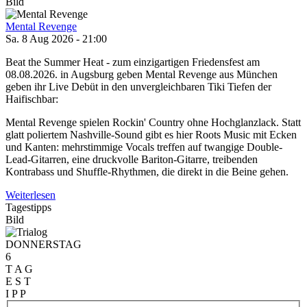
Bild
Mental Revenge
Sa. 8 Aug 2026 - 21:00
Beat the Summer Heat - zum einzigartigen Friedensfest am
08.08.2026. in Augsburg geben Mental Revenge aus München
geben ihr Live Debüt in den unvergleichbaren Tiki Tiefen der
Haifischbar:
Mental Revenge spielen Rockin' Country ohne Hochglanzlack. Statt
glatt poliertem Nashville-Sound gibt es hier Roots Music mit Ecken
und Kanten: mehrstimmige Vocals treffen auf twangige Double-
Lead-Gitarren, eine druckvolle Bariton-Gitarre, treibenden
Kontrabass und Shuffle-Rhythmen, die direkt in die Beine gehen.
Weiterlesen
Tagestipps
Bild
DONNERSTAG
6
T A G
E S T
I P P