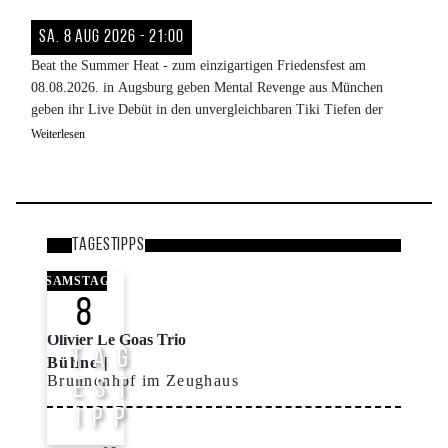
Sa. 8 Aug 2026 - 21:00
Beat the Summer Heat - zum einzigartigen Friedensfest am
08.08.2026. in Augsburg geben Mental Revenge aus München
geben ihr Live Debüt in den unvergleichbaren Tiki Tiefen der
Haifischbar:
Weiterlesen
Mental Revenge spielen Rockin' Country ohne Hochglanzlack. Statt
glatt poliertem Nashville-Sound gibt es hier Roots Music mit Ecken
und Kanten: mehrstimmige Vocals treffen auf twangige Double-
Lead-Gitarren, eine druckvolle Bariton-Gitarre, treibenden
Kontrabass und Shuffle-Rhythmen, die direkt in die Beine gehen.
Tagestipps
Bild
SAMSTAG
8
Olivier Le Goas Trio
T A G
Bühne
Brunnenhof im Zeughaus
E S T
I P P