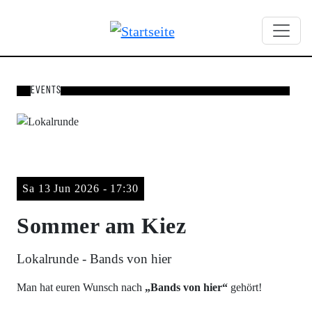
Direkt zum Inhalt
Suchbegriffe
Events
Konzert
Sa 13 Jun 2026 - 17:30
Sommer am Kiez
Lokalrunde - Bands von hier
Man hat euren Wunsch nach
„Bands von hier“
gehört!