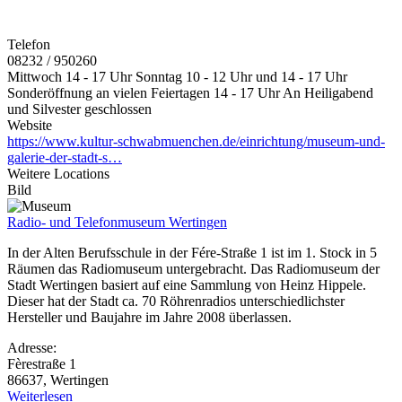
Telefon
08232 / 950260
Mittwoch 14 - 17 Uhr Sonntag 10 - 12 Uhr und 14 - 17 Uhr
Sonderöffnung an vielen Feiertagen 14 - 17 Uhr An Heiligabend
und Silvester geschlossen
Website
https://www.kultur-schwabmuenchen.de/einrichtung/museum-und-
galerie-der-stadt-s…
Weitere Locations
Bild
Radio- und Telefonmuseum Wertingen
In der Alten Berufsschule in der Fére-Straße 1 ist im 1. Stock in 5
Räumen das Radiomuseum untergebracht. Das Radiomuseum der
Stadt Wertingen basiert auf eine Sammlung von Heinz Hippele.
Dieser hat der Stadt ca. 70 Röhrenradios unterschiedlichster
Hersteller und Baujahre im Jahre 2008 überlassen.
Adresse:
Fèrestraße 1
86637, Wertingen
Weiterlesen