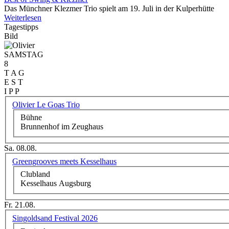
Das Münchner Klezmer Trio spielt am 19. Juli in der Kulperhütte
Weiterlesen
Tagestipps
Bild
SAMSTAG
8
T A G
E S T
I P P
Olivier Le Goas Trio
Bühne
Brunnenhof im Zeughaus
Sa. 08.08.
Greengrooves meets Kesselhaus
Clubland
Kesselhaus Augsburg
Fr. 21.08.
Singoldsand Festival 2026