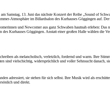
n am Samstag, 13. Juni das nächste Konzert der Reihe „Sound of Schw
mer-Atmosphäre im Billardsalon des Kurhauses Göggingen auf. Der Ein
merinnen und Newcomer aus ganz Schwaben hautnah erleben: Das näc
des Kurhauses Göggingen. Anstatt einer großen Halle wählen die Vera
eiben als melancholisch, verletzlich, fordernd und warm. Ihre Stimme k
etten sind vielschichtig, widersprüchlich und voller Sehnsucht danach, 
 adressiert, sie stehen für sich selbst. Ihre Musik wird als erschütter
rsönlich und direkt.