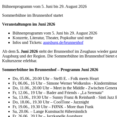
Bühnenprogramm vom 5. Juni bis 29. August 2026
Sommerbühne im Brunnenhof startet
Veranstaltungen im Juni 2026
Bühnenprogramm vom 5. Juni bis 29. August 2026
Konzerte, Literatur, Theater, Popkultur und mehr
Infos und Tickets:
augsburg.de/brunnenhof
Ab dem
5. Juni 2026
steht der Brunnenhof im Zeughaus wieder ganz 
Augsburg und der Region. Die Sommerbühne im Brunnenhof bietet ein 
Kulturszene erlebbar.
Sommerbühne im Brunnenhof – Programm Juni 2026
Do, 05.06., 20.00 Uhr – Steffi E. - Folk meets Heart
Fr, 06.06., 16 Uhr – Simone Werner Wolkenlos - Kindermitma
Do, 11.06., 20.00 Uhr – Meet in the Middle - Zwischen Gene
Fr, 12.06., 19 Uhr – Bader and Friends - „La Serenata“
Sa, 13.06., 19:30 Uhr – Sunny Franz & Reinhardt - Sinti Jazz
Do, 18.06., 19.30 Uhr – CoolTone - Jazznight
Fr, 19.06., 19.30 Uhr – FØNK - More than Funk
Sa, 20.06. – Lange Kunstnacht #übersinnlich
Fr, 26.06., 20 Uhr – Jazzkapelle Augsburg