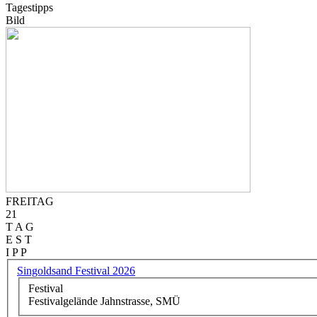
Tagestipps
Bild
FREITAG
21
T A G
E S T
I P P
Singoldsand Festival 2026
Festival
Festivalgelände Jahnstrasse, SMÜ