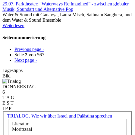
29.07. Parktheater: “Waterways Re:Imagined” - zwischen globaler
Musik, Soundart und Alternative Pop
Water & Sound mit Ganavya, Laura Misch, Sathnam Sanghera, und
dem Water & Sound Ensemble
Weiterlesen
Seitennummerierung
Previous page
‹
Seite
2
von 567
Next page
›
Tagestipps
Bild
DONNERSTAG
6
T A G
E S T
I P P
TRIALOG. Wie wir über Israel und Palästina sprechen
Literatur
Moritzsaal