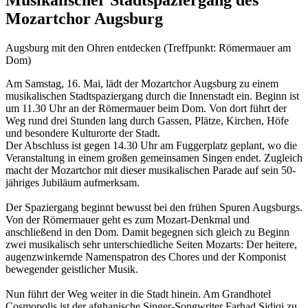
Musikalischer Stadtspaziergang des
Mozartchor Augsburg
Augsburg mit den Ohren entdecken (Treffpunkt: Römermauer am
Dom)
Am Samstag, 16. Mai, lädt der Mozartchor Augsburg zu einem
musikalischen Stadtspaziergang durch die Innenstadt ein. Beginn ist
um 11.30 Uhr an der Römermauer beim Dom. Von dort führt der
Weg rund drei Stunden lang durch Gassen, Plätze, Kirchen, Höfe
und besondere Kulturorte der Stadt.
Der Abschluss ist gegen 14.30 Uhr am Fuggerplatz geplant, wo die
Veranstaltung in einem großen gemeinsamen Singen endet. Zugleich
macht der Mozartchor mit dieser musikalischen Parade auf sein 50-
jähriges Jubiläum aufmerksam.
Der Spaziergang beginnt bewusst bei den frühen Spuren Augsburgs.
Von der Römermauer geht es zum Mozart-Denkmal und
anschließend in den Dom. Damit begegnen sich gleich zu Beginn
zwei musikalisch sehr unterschiedliche Seiten Mozarts: Der heitere,
augenzwinkernde Namenspatron des Chores und der Komponist
bewegender geistlicher Musik.
Nun führt der Weg weiter in die Stadt hinein. Am Grandhotel
Cosmopolis ist der afghanische Singer-Songwriter Farhad Sidiqi zu