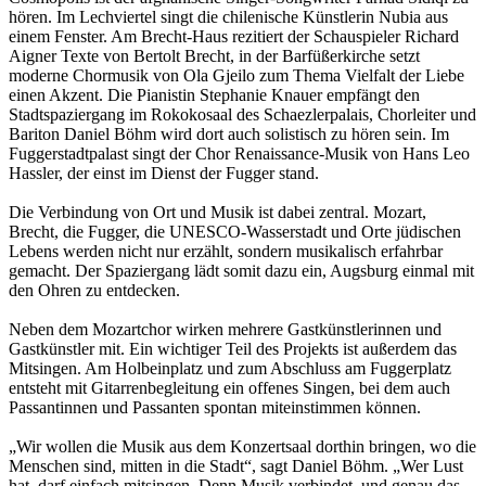
hören. Im Lechviertel singt die chilenische Künstlerin Nubia aus
einem Fenster. Am Brecht-Haus rezitiert der Schauspieler Richard
Aigner Texte von Bertolt Brecht, in der Barfüßerkirche setzt
moderne Chormusik von Ola Gjeilo zum Thema Vielfalt der Liebe
einen Akzent. Die Pianistin Stephanie Knauer empfängt den
Stadtspaziergang im Rokokosaal des Schaezlerpalais, Chorleiter und
Bariton Daniel Böhm wird dort auch solistisch zu hören sein. Im
Fuggerstadtpalast singt der Chor Renaissance-Musik von Hans Leo
Hassler, der einst im Dienst der Fugger stand.
Die Verbindung von Ort und Musik ist dabei zentral. Mozart,
Brecht, die Fugger, die UNESCO-Wasserstadt und Orte jüdischen
Lebens werden nicht nur erzählt, sondern musikalisch erfahrbar
gemacht. Der Spaziergang lädt somit dazu ein, Augsburg einmal mit
den Ohren zu entdecken.
Neben dem Mozartchor wirken mehrere Gastkünstlerinnen und
Gastkünstler mit. Ein wichtiger Teil des Projekts ist außerdem das
Mitsingen. Am Holbeinplatz und zum Abschluss am Fuggerplatz
entsteht mit Gitarrenbegleitung ein offenes Singen, bei dem auch
Passantinnen und Passanten spontan miteinstimmen können.
„Wir wollen die Musik aus dem Konzertsaal dorthin bringen, wo die
Menschen sind, mitten in die Stadt“, sagt Daniel Böhm. „Wer Lust
hat, darf einfach mitsingen. Denn Musik verbindet, und genau das