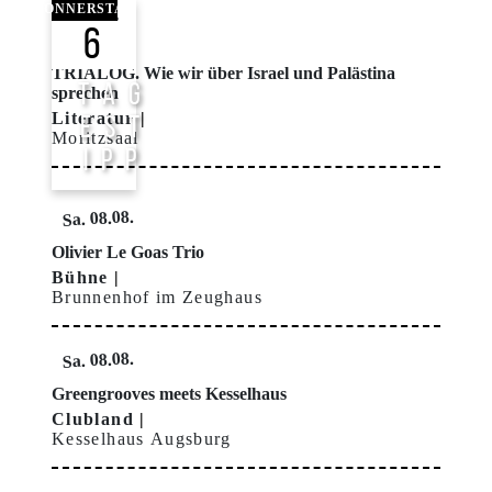
Bild
DONNERSTAG
6
TRIALOG. Wie wir über Israel und Palästina
T A G
sprechen
Literatur
E S T
Moritzsaal
I P P
Sa. 08.08.
Olivier Le Goas Trio
Bühne
Brunnenhof im Zeughaus
Sa. 08.08.
Greengrooves meets Kesselhaus
Clubland
Kesselhaus Augsburg