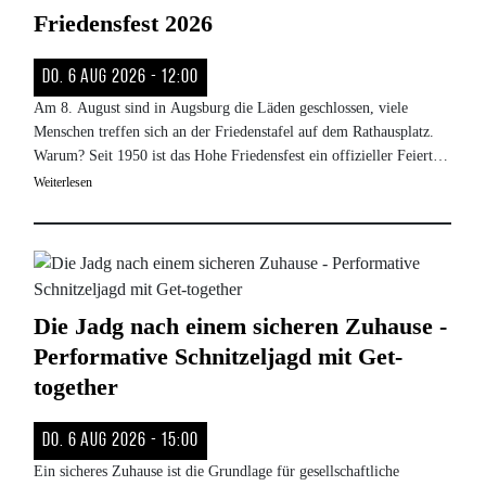
Friedensfest 2026
Do. 6 Aug 2026 - 12:00
Am 8. August sind in Augsburg die Läden geschlossen, viele
Menschen treffen sich an der Friedenstafel auf dem Rathausplatz.
Warum? Seit 1950 ist das Hohe Friedensfest ein offizieller Feiertag
– damit hat Augsburg die meisten Feiertage in Deutschland.
Weiterlesen
Bild
Die Jadg nach einem sicheren Zuhause -
Performative Schnitzeljagd mit Get-
together
Do. 6 Aug 2026 - 15:00
Ein sicheres Zuhause ist die Grundlage für gesellschaftliche