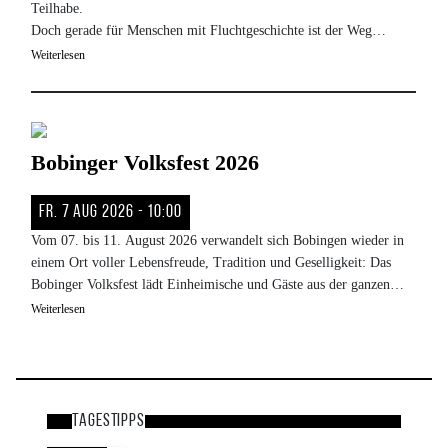
Teilhabe.
Doch gerade für Menschen mit Fluchtgeschichte ist der Weg
dorthin von Hürden und Unsicherheiten geprägt: steigende Mieten,
Weiterlesen
Bürokratie und diskriminierende Ausschlüsse erschweren die Suche.
Wie also gelingt es, am Ende einen Schlüssel für ein sicheres
Zuhause zu finden?
Bild
Findet es selbst heraus: Auf einer performativen Schnitzeljagd
Bobinger Volksfest 2026
durch die Augsburger Altstadt folgt ihr in kleinen Gruppen Spuren,
Geschichten und Erfahrungen von Unsicherheit, Hindernissen und
Fr. 7 Aug 2026 - 10:00
Vom 07. bis 11. August 2026 verwandelt sich Bobingen wieder in
einem Ort voller Lebensfreude, Tradition und Geselligkeit: Das
Bobinger Volksfest lädt Einheimische und Gäste aus der ganzen
Region zu unvergesslichen Tagen ein.
Weiterlesen
Tagestipps