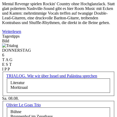
Mental Revenge spielen Rockin' Country ohne Hochglanzlack. Statt
glatt poliertem Nashville-Sound gibt es hier Roots Music mit Ecken
und Kanten: mehrstimmige Vocals treffen auf twangige Double-
Lead-Gitarren, eine druckvolle Bariton-Gitarre, treibenden
Kontrabass und Shuffle-Rhythmen, die direkt in die Beine gehen.
Weiterlesen
Tagestipps
Bild
DONNERSTAG
6
T A G
E S T
I P P
TRIALOG. Wie wir über Israel und Palästina sprechen
Literatur
Moritzsaal
Sa. 08.08.
Olivier Le Goas Trio
Bühne
Brunnenhof im Zeughaus