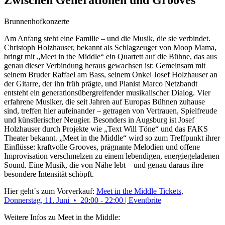
Zwischen Generationen und Grooves
Brunnenhofkonzerte
Am Anfang steht eine Familie – und die Musik, die sie verbindet.
Christoph Holzhauser, bekannt als Schlagzeuger von Moop Mama,
bringt mit „Meet in the Middle“ ein Quartett auf die Bühne, das aus
genau dieser Verbindung heraus gewachsen ist: Gemeinsam mit
seinem Bruder Raffael am Bass, seinem Onkel Josef Holzhauser an
der Gitarre, der ihn früh prägte, und Pianist Marco Netzbandt
entsteht ein generationsübergreifender musikalischer Dialog. Vier
erfahrene Musiker, die seit Jahren auf Europas Bühnen zuhause
sind, treffen hier aufeinander – getragen von Vertrauen, Spielfreude
und künstlerischer Neugier. Besonders in Augsburg ist Josef
Holzhauser durch Projekte wie „Text Will Töne“ und das FAKS
Theater bekannt. „Meet in the Middle“ wird so zum Treffpunkt ihrer
Einflüsse: kraftvolle Grooves, prägnante Melodien und offene
Improvisation verschmelzen zu einem lebendigen, energiegeladenen
Sound. Eine Musik, die von Nähe lebt – und genau daraus ihre
besondere Intensität schöpft.
Hier geht´s zum Vorverkauf:
Meet in the Middle Tickets,
Donnerstag, 11. Juni • 20:00 - 22:00 | Eventbrite
Weitere Infos zu Meet in the Middle: