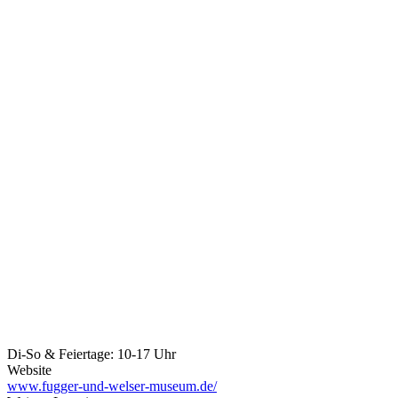
Di-So & Feiertage: 10-17 Uhr
Website
www.fugger-und-welser-museum.de/