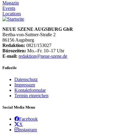
Magazin
Events
Locations
NEUE SZENE AUGSBURG GbR
Bertha-von-Suttner-Straße 2
86156 Augsburg
Redaktion:
0821/153027
Bürozeiten:
Mo.–Fr. 10–17 Uhr
E-mail:
redaktion@neue-szene.de
Fußzeile
Datenschutz
Impressum
Kontaktformular
Termin einreichen
Social Media Menu
Facebook
X
instagram