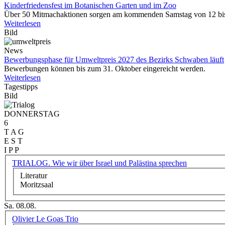
Kinderfriedensfest im Botanischen Garten und im Zoo
Über 50 Mitmachaktionen sorgen am kommenden Samstag von 12 bis 
Weiterlesen
Bild
News
Bewerbungsphase für Umweltpreis 2027 des Bezirks Schwaben läuft
Bewerbungen können bis zum 31. Oktober eingereicht werden.
Weiterlesen
Tagestipps
Bild
DONNERSTAG
6
T A G
E S T
I P P
TRIALOG. Wie wir über Israel und Palästina sprechen
Literatur
Moritzsaal
Sa. 08.08.
Olivier Le Goas Trio