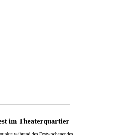
est im Theaterquartier
mpunkte während des Festwochenendes