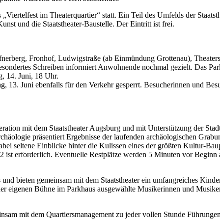
 „Viertelfest im Theaterquartier“ statt. Ein Teil des Umfelds der Staats
t und die Staatstheater-Baustelle. Der Eintritt ist frei.
afnerberg, Fronhof, Ludwigstraße (ab Einmündung Grottenau), Theater
 gesondertes Schreiben informiert Anwohnende nochmal gezielt. Das Par
, 14. Juni, 18 Uhr.
ag, 13. Juni ebenfalls für den Verkehr gesperrt. Besucherinnen und B
ooperation mit dem Staatstheater Augsburg und mit Unterstützung der St
rchäologie präsentiert Ergebnisse der laufenden archäologischen Grabu
abei seltene Einblicke hinter die Kulissen eines der größten Kultur-B
 ist erforderlich. Eventuelle Restplätze werden 5 Minuten vor Beginn
 und bieten gemeinsam mit dem Staatstheater ein umfangreiches Kinder
einer eigenen Bühne im Parkhaus ausgewählte Musikerinnen und Musiker
insam mit dem Quartiersmanagement zu jeder vollen Stunde Führungen 