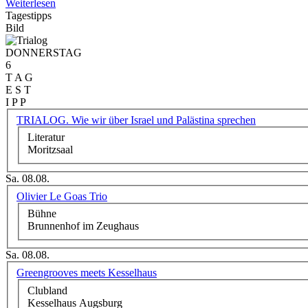
Weiterlesen
Tagestipps
Bild
DONNERSTAG
6
T A G
E S T
I P P
TRIALOG. Wie wir über Israel und Palästina sprechen
Literatur
Moritzsaal
Sa. 08.08.
Olivier Le Goas Trio
Bühne
Brunnenhof im Zeughaus
Sa. 08.08.
Greengrooves meets Kesselhaus
Clubland
Kesselhaus Augsburg