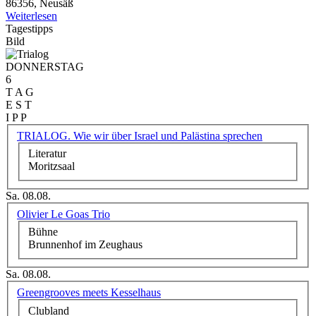
86356, Neusäß
Weiterlesen
Tagestipps
Bild
DONNERSTAG
6
T A G
E S T
I P P
TRIALOG. Wie wir über Israel und Palästina sprechen
Literatur
Moritzsaal
Sa. 08.08.
Olivier Le Goas Trio
Bühne
Brunnenhof im Zeughaus
Sa. 08.08.
Greengrooves meets Kesselhaus
Clubland