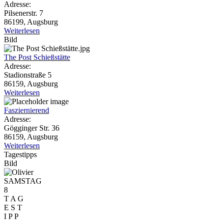
Adresse:
Pilsenerstr. 7
86199, Augsburg
Weiterlesen
Bild
The Post Schießstätte
Adresse:
Stadionstraße 5
86159, Augsburg
Weiterlesen
Fasziernierend
Adresse:
Gögginger Str. 36
86159, Augsburg
Weiterlesen
Tagestipps
Bild
SAMSTAG
8
T A G
E S T
I P P