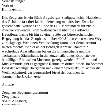
Veranstaltungen
Vortrag
Kulturzentrum
Das Zeughaus ist ein Stück Augsburger Stadtgeschichte. Nachdem
das Gebäude fast drei Jahrhunderte lang militärischen Zwecken
gedient hatte, wurde es ab Ende des 19. Jahrhunderts für zivile
Zwecke verwendet. Vom Waffenarsenal über die städtische
Hauptfeuerwache bis hin zu einer Stätte der bürgerschaftlichen
Begegnung hat das Zeughaus in über 400 Jahren einen weiten Weg
zurückgelegt. Wer einen Veranstaltungsraum oder Seminarraum
mieten möchte, ist hier an der richtigen Adresse. Raum für
wechselnde Ausstellungen bieten die Eingangshalle und die
Toskanische Säulenhalle, in der zurzeit allerdings Exponate des
baufälligen Römischen Museums gezeigt werden. Für Film- und
Musikfreunde gibt es geeignete Räume im dritten Stock. Im Sommer
lockt der schattige Biergarten mit kleinem Spielplatz, im Winter die
Weihnachtsinsel, der Brunnenhof bietet den Rahmen für
sommerliche Jazzkonzerte.
Adresse
Zeughaus Begegnungszentrum
Zeugplatz 4
86150
Augsburg