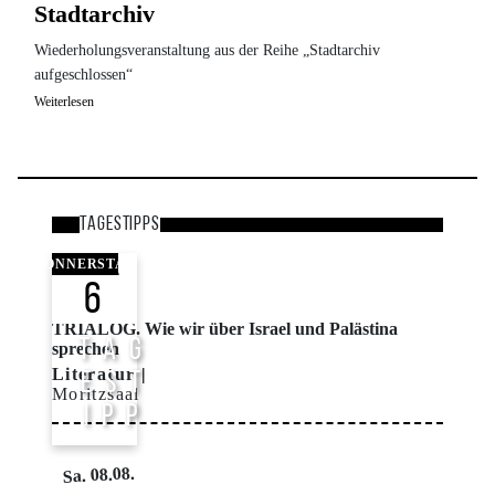
Stadtarchiv
Wiederholungsveranstaltung aus der Reihe „Stadtarchiv
aufgeschlossen“
Weiterlesen
Tagestipps
Bild
DONNERSTAG
6
TRIALOG. Wie wir über Israel und Palästina
T A G
sprechen
Literatur
E S T
Moritzsaal
I P P
Sa. 08.08.