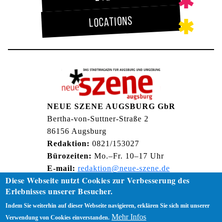
Locations
NEUE SZENE AUGSBURG GbR
Bertha-von-Suttner-Straße 2
86156 Augsburg
Redaktion:
0821/153027
Bürozeiten:
Mo.–Fr. 10–17 Uhr
E-mail:
redaktion@neue-szene.de
Fußzeile
Diese Webseite nutzt Cookies zur Verbesserung des
Datenschutz
Erlebnisses unserer Besucher.
Impressum
Kontaktformular
Indem Sie weiterhin auf dieser Webseite navigieren, erklären Sie sich mit unserer
Mehr Infos
Termin einreichen
Verwendung von Cookies einverstanden.