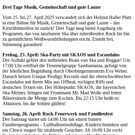
Drei Tage Musik, Gemeinschaft und gute Laune
Vom 25. bis 27. April 2025 verwandelt sich der Helmut Haller Platz
in eine Bühne für Musik, Gemeinschaft und gute Laune – das
Kirschblütenfest ist zurück! Drei Tage lang bietet Augsburg ein
Programm, das von tanzbarem Ska über mitreißenden Rock bis hin
zu gemütlichem Weißwurstfrühshoppen reicht. Eintritt frei,
Stimmung garantiert!
Freitag, 25. April: Ska-Party mit SKAOS und Escandalos
Der Auftakt gehört den treibenden Beats von Ska und Reggae! Um
17:00 Uhr eröffnet die Trommelgruppe Sambamania, gefolgt von
der feierlichen Begrüßung durch Oberbürgermeisterin Eva Weber.
Danach heizen Unique Prodigy Records und die oberschwäbischen
Escandalos mit ihrem Mix aus Offbeat, rockigen Riffs und
deutschen Texten ein. Der Höhepunkt: SKAOS, die bayerischen
Ska-Meister, bringen mit Frontmann Mr. Mad Wolle und fetten
Bläsersätzen die Menge zum Kochen. Bis 22:15 Uhr heißt es:
Abtanzen, bis die Sohlen glühen!
Samstag, 26. April: Rock-Feuerwerk und Familienfest
Der Samstag startet um 14:00 Uhr mit einem bunten
Familienprogramm – Luftballonmodellage, Kinderschminken und
ein Clown sorgen für strahlende Gesichter. Ab 16:00 Uhr rockt