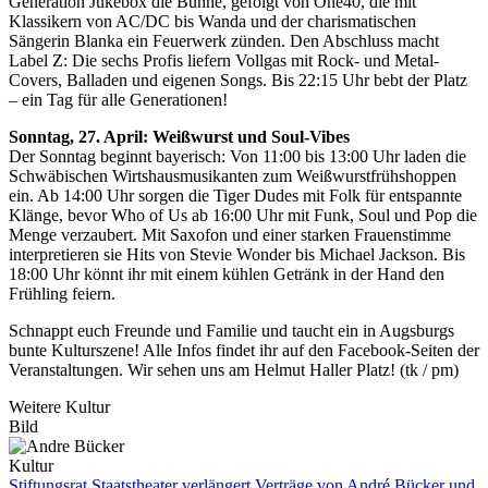
Generation Jukebox die Bühne, gefolgt von One40, die mit
Klassikern von AC/DC bis Wanda und der charismatischen
Sängerin Blanka ein Feuerwerk zünden. Den Abschluss macht
Label Z: Die sechs Profis liefern Vollgas mit Rock- und Metal-
Covers, Balladen und eigenen Songs. Bis 22:15 Uhr bebt der Platz
– ein Tag für alle Generationen!
Sonntag, 27. April: Weißwurst und Soul-Vibes
Der Sonntag beginnt bayerisch: Von 11:00 bis 13:00 Uhr laden die
Schwäbischen Wirtshausmusikanten zum Weißwurstfrühshoppen
ein. Ab 14:00 Uhr sorgen die Tiger Dudes mit Folk für entspannte
Klänge, bevor Who of Us ab 16:00 Uhr mit Funk, Soul und Pop die
Menge verzaubert. Mit Saxofon und einer starken Frauenstimme
interpretieren sie Hits von Stevie Wonder bis Michael Jackson. Bis
18:00 Uhr könnt ihr mit einem kühlen Getränk in der Hand den
Frühling feiern.
Schnappt euch Freunde und Familie und taucht ein in Augsburgs
bunte Kulturszene! Alle Infos findet ihr auf den Facebook-Seiten der
Veranstaltungen. Wir sehen uns am Helmut Haller Platz! (tk / pm)
Weitere Kultur
Bild
Kultur
Stiftungsrat Staatstheater verlängert Verträge von André Bücker und