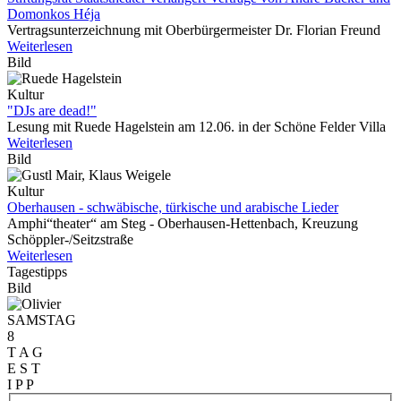
Domonkos Héja
Vertragsunterzeichnung mit Oberbürgermeister Dr. Florian Freund
Weiterlesen
Bild
Kultur
"DJs are dead!"
Lesung mit Ruede Hagelstein am 12.06. in der Schöne Felder Villa
Weiterlesen
Bild
Kultur
Oberhausen - schwäbische, türkische und arabische Lieder
Amphi“theater“ am Steg - Oberhausen-Hettenbach, Kreuzung
Schöppler-/Seitzstraße
Weiterlesen
Tagestipps
Bild
SAMSTAG
8
T A G
E S T
I P P