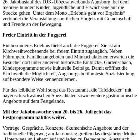
26. Jakobuslauf des DJK-Diözesanverbands Augsburg, bei dem
mehrere hundert Kinder, Jugendliche und Erwachsene auf die
Strecke gehen. Unter dem Motto „Erlebnis geht vor Ergebnis“
verbindet die Veranstaltung sportlichen Ehrgeiz mit Gemeinschaft
und Freude an der Bewegung.
Freier Eintritt in der Fuggerei
Ein besonderes Erlebnis bietet auch die Fuggerei: Sie ist am
Kirchweihwochenende bei freiem Eintritt zugänglich. Neben
Führungen, Familienangeboten und Mitmachaktionen erwarten die
Besucher dort unter anderem historische Einblicke, Gartenschach,
Kinderprogramme sowie kulturelle Beiträge. Damit eröffnet die
Kirchweih die Möglichkeit, Augsburgs berühmteste Sozialsiedlung
auf besondere Weise kennenzulernen.
Für das leibliche Wohl sorgt das Restaurant „die Tafeldecker“ mit
bayerisch-schwäbischen Spezialitäten sowie weitere gastronomische
Angebote auf dem Festgelände.
Mit der Jakobuswoche vom 20. bis 26. Juli geht das
Festprogramm nahtlos weiter.
Vorträge, Gespräche, Konzerte, ökumenische Angebote und der
traditionelle Pilgerweg am Jakobustag greifen das diesjährige Motto
„Unterwegs im Leben“ auf und laden zu Begegnung, Austausch