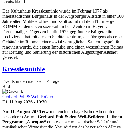
Deutschland
Das Kulturhaus Kresslesmühle wurde im Februar 1977 als
innerstädtisches Bürgerhaus in der Augsburger Altstadt in einer 500
Jahre alten Mühle eröffnet und zählt somit mit dem Nürnberger
KOMM zu den ersten soziokulturellen Zentren in Bayern.
Der damalige Trägerverein, die 1972 gegründete Bürgeraktion
Lechviertel, hat mit diesem Stadtteilzentrum, das übrigens als erstes
Gebäude im Rahmen einer sozial verträglichen Sanierungspolitik
renoviert wurde, die ersten Impulse und einen wesentlichen Beitrag
zur Rettung und Sanierung der historischen Augsburger Altstadt
geleistet.
Kresslesmühle
Events in den nächsten 14 Tagen
Bild
Gerhard Polt & Well Brüder
Di. 11 Aug 2026 - 19:30
Am
11. August
2026
erwartet euch ein bayerischer Abend der
besonderen Art mit
Gerhard Polt & den Well-Brüdern
. In ihrem
Programm „Apropos“
entlarven sie mit satirischer Schärfe und
musikalischer Virtuosität die Absurditäten des bayerischen Alltags.